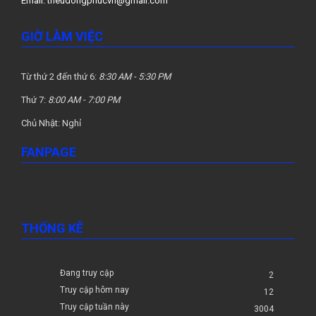
Email:
theudongphucvn@gmail.com
GIỜ LÀM VIỆC
Từ thứ 2 đến thứ 6:
8:30 AM - 5:30 PM
Thứ 7:
8:00 AM - 7:00 PM
Chủ Nhật: Nghỉ
FANPAGE
THỐNG KÊ
Đang truy cập
2
Truy cập hôm nay
12
Truy cập tuần này
3004