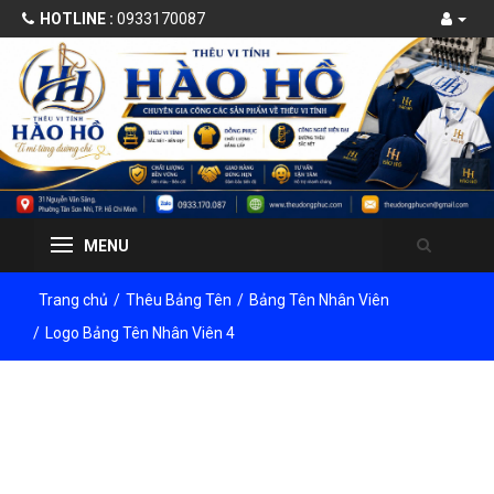
HOTLINE :
0933170087
MENU
Trang chủ
/
Thêu Bảng Tên
/
Bảng Tên Nhân Viên
/
Logo Bảng Tên Nhân Viên 4