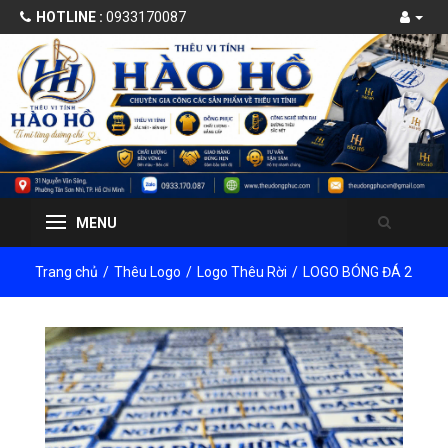
HOTLINE :
0933170087
MENU
Trang chủ
/
Thêu Logo
/
Logo Thêu Rời
/
LOGO BÓNG ĐÁ 2